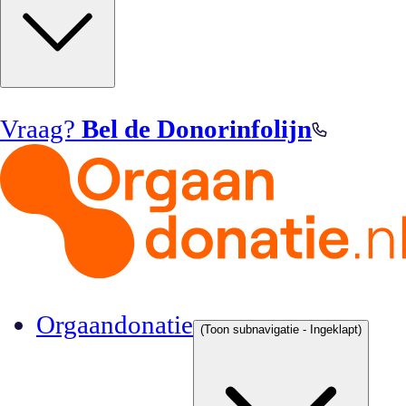
Vraag?
Bel de Donorinfolijn
Orgaandonatie
(Toon subnavigatie - Ingeklapt)