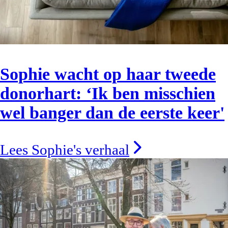
Sophie wacht op haar tweede
donorhart: ‘Ik ben misschien
wel banger dan de eerste keer'
Lees Sophie's verhaal