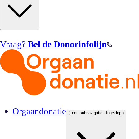
Vraag?
Bel de Donorinfolijn
Orgaandonatie
(Toon subnavigatie - Ingeklapt)