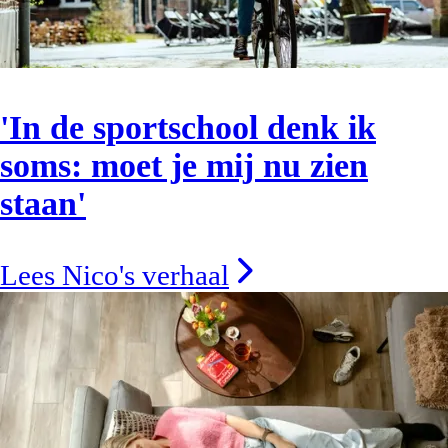
'In de sportschool denk ik
soms: moet je mij nu zien
staan'
Lees Nico's verhaal