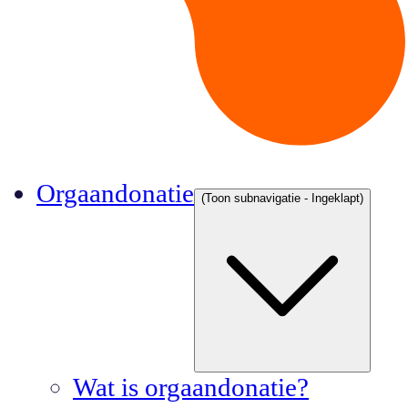
Orgaandonatie
(Toon subnavigatie - Ingeklapt)
Wat is orgaandonatie?