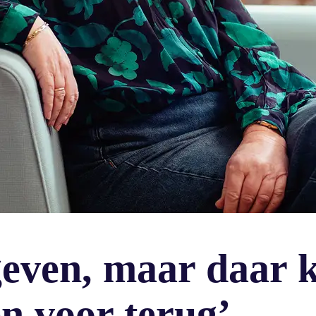
pgeven, maar daar
n voor terug’