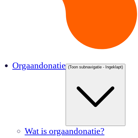
Orgaandonatie
(Toon subnavigatie - Ingeklapt)
Wat is orgaandonatie?