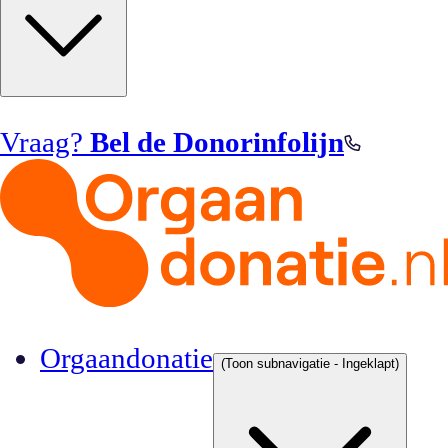
Vraag?
Bel de Donorinfolijn
Orgaandonatie
(Toon subnavigatie - Ingeklapt)